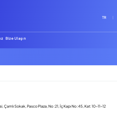
TR
ız
Bize Ulaşın
, Çamlı Sokak, Pasco Plaza, No :21, İç Kapı No :45, Kat: 10-11-12