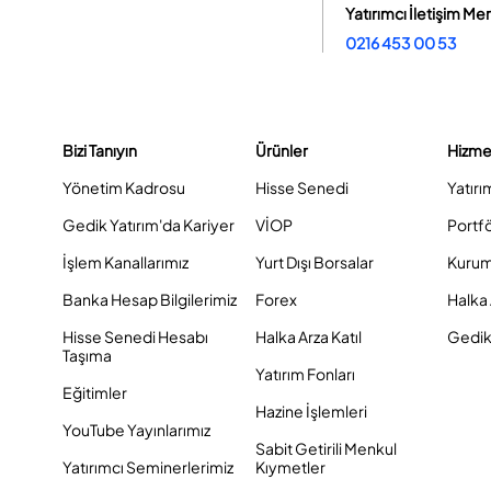
Yatırımcı İletişim Me
0216 453 00 53
Bizi Tanıyın
Ürünler
Hizme
Yönetim Kadrosu
Hisse Senedi
Yatırı
Gedik Yatırım'da Kariyer
VİOP
Portf
İşlem Kanallarımız
Yurt Dışı Borsalar
Kurum
Banka Hesap Bilgilerimiz
Forex
Halka 
Hisse Senedi Hesabı
Halka Arza Katıl
Gedik 
Taşıma
Yatırım Fonları
Eğitimler
Hazine İşlemleri
YouTube Yayınlarımız
Sabit Getirili Menkul
Yatırımcı Seminerlerimiz
Kıymetler