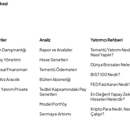
rkezi
tler
Analiz
Yatırımcı Rehberi
m Danışmanlığı
Rapor ve Analizler
Temettü Yatırımı Ned
Nasıl Yapılır?
öy Yönetimi
Hisse Senetleri
Dünya Borsaları Nele
sal Finansman
Temettü Ödemeleri
BIST 100 Nedir?
Arz Aracılık
Bülten Aboneliği
FED Faiz Kararı Nedir
Yatırım Private
Tedbir Kapsamındaki Pay
Senetleri
En Değerli Yapay Ze
Hisseleri Nelerdir?
Model Portföy
Kripto Para Nedir, Nas
Sermaye Artırımı
Çalışır?