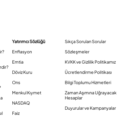
Yatırımcı Sözlüğü
Sıkça Sorulan Sorular
ir?
Enflasyon
Sözleşmeler
Emtia
KVKK ve Gizlilik Politikamız
rdir?
Döviz Kuru
Ücretlendirme Politikası
Ons
Bilgi Toplumu Hizmetleri
?
Menkul Kıymet
Zaman Aşımına Uğrayacak
ka
Hesaplar
NASDAQ
Duyurular ve Kampanyalar
ıl
Faiz