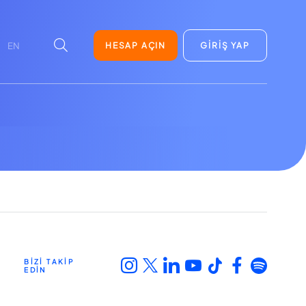
HESAP AÇIN
GİRİŞ YAP
EN
BİZİ TAKİP
EDİN