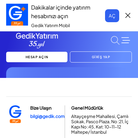
Dakikalar içinde yatırım
hesabınızı açın
AÇ
Gedik Yatırım Mobil
HESAP AÇIN
GİRİŞ YAP
Bize Ulaşın
Genel Müdürlük
bilgi@gedik.com
Altayçeşme Mahallesi, Çamlı
Sokak, Pasco Plaza, No :21, İç
Kapı No :45, Kat: 10-11-12
Maltepe/ İstanbul