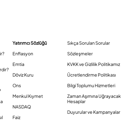
Yatırımcı Sözlüğü
Sıkça Sorulan Sorular
ir?
Enflasyon
Sözleşmeler
Emtia
KVKK ve Gizlilik Politikamız
rdir?
Döviz Kuru
Ücretlendirme Politikası
Ons
Bilgi Toplumu Hizmetleri
?
Menkul Kıymet
Zaman Aşımına Uğrayacak
ka
Hesaplar
NASDAQ
Duyurular ve Kampanyalar
ıl
Faiz