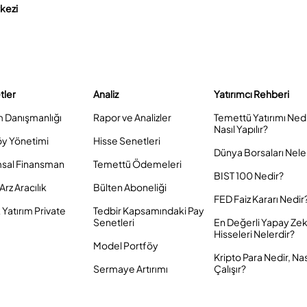
rkezi
tler
Analiz
Yatırımcı Rehberi
m Danışmanlığı
Rapor ve Analizler
Temettü Yatırımı Ned
Nasıl Yapılır?
öy Yönetimi
Hisse Senetleri
Dünya Borsaları Nele
sal Finansman
Temettü Ödemeleri
BIST 100 Nedir?
Arz Aracılık
Bülten Aboneliği
FED Faiz Kararı Nedir
Yatırım Private
Tedbir Kapsamındaki Pay
Senetleri
En Değerli Yapay Ze
Hisseleri Nelerdir?
Model Portföy
Kripto Para Nedir, Nas
Sermaye Artırımı
Çalışır?