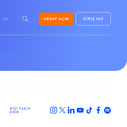
HESAP AÇIN
GİRİŞ YAP
EN
BİZİ TAKİP
EDİN