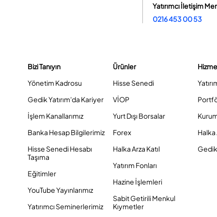
Yatırımcı İletişim Me
0216 453 00 53
Bizi Tanıyın
Ürünler
Hizme
Yönetim Kadrosu
Hisse Senedi
Yatırı
Gedik Yatırım'da Kariyer
VİOP
Portf
İşlem Kanallarımız
Yurt Dışı Borsalar
Kurum
Banka Hesap Bilgilerimiz
Forex
Halka 
Hisse Senedi Hesabı
Halka Arza Katıl
Gedik 
Taşıma
Yatırım Fonları
Eğitimler
Hazine İşlemleri
YouTube Yayınlarımız
Sabit Getirili Menkul
Yatırımcı Seminerlerimiz
Kıymetler