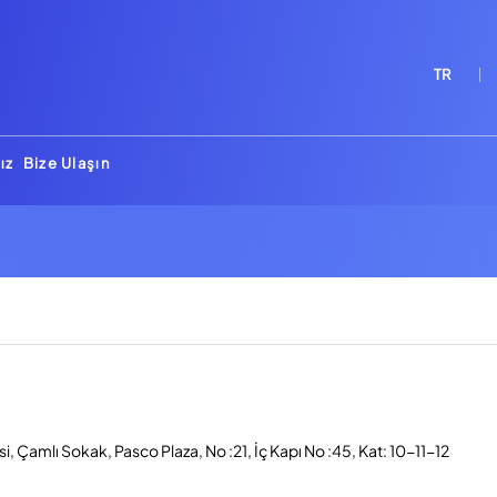
TR
ız
Bize Ulaşın
, Çamlı Sokak, Pasco Plaza, No :21, İç Kapı No :45, Kat: 10-11-12