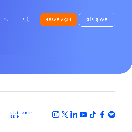
HESAP AÇIN
GİRİŞ YAP
EN
BİZİ TAKİP
EDİN