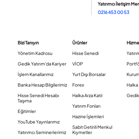
Yatırımcı İletişim Me
0216 453 00 53
Bizi Tanıyın
Ürünler
Hizme
Yönetim Kadrosu
Hisse Senedi
Yatırı
Gedik Yatırım'da Kariyer
VİOP
Portf
İşlem Kanallarımız
Yurt Dışı Borsalar
Kurum
Banka Hesap Bilgilerimiz
Forex
Halka 
Hisse Senedi Hesabı
Halka Arza Katıl
Gedik 
Taşıma
Yatırım Fonları
Eğitimler
Hazine İşlemleri
YouTube Yayınlarımız
Sabit Getirili Menkul
Yatırımcı Seminerlerimiz
Kıymetler