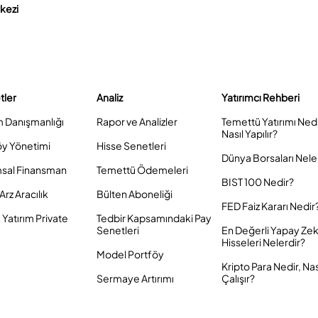
rkezi
tler
Analiz
Yatırımcı Rehberi
m Danışmanlığı
Rapor ve Analizler
Temettü Yatırımı Ned
Nasıl Yapılır?
öy Yönetimi
Hisse Senetleri
Dünya Borsaları Nele
sal Finansman
Temettü Ödemeleri
BIST 100 Nedir?
Arz Aracılık
Bülten Aboneliği
FED Faiz Kararı Nedir
Yatırım Private
Tedbir Kapsamındaki Pay
Senetleri
En Değerli Yapay Ze
Hisseleri Nelerdir?
Model Portföy
Kripto Para Nedir, Nas
Sermaye Artırımı
Çalışır?