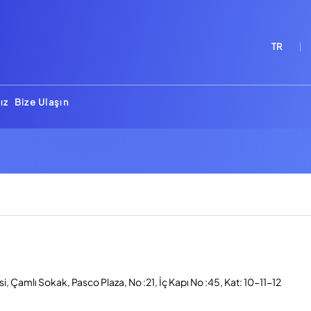
TR
ız
Bize Ulaşın
, Çamlı Sokak, Pasco Plaza, No :21, İç Kapı No :45, Kat: 10-11-12