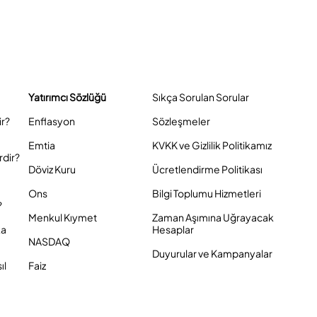
Yatırımcı Sözlüğü
Sıkça Sorulan Sorular
ir?
Enflasyon
Sözleşmeler
Emtia
KVKK ve Gizlilik Politikamız
rdir?
Döviz Kuru
Ücretlendirme Politikası
Ons
Bilgi Toplumu Hizmetleri
?
Menkul Kıymet
Zaman Aşımına Uğrayacak
ka
Hesaplar
NASDAQ
Duyurular ve Kampanyalar
ıl
Faiz