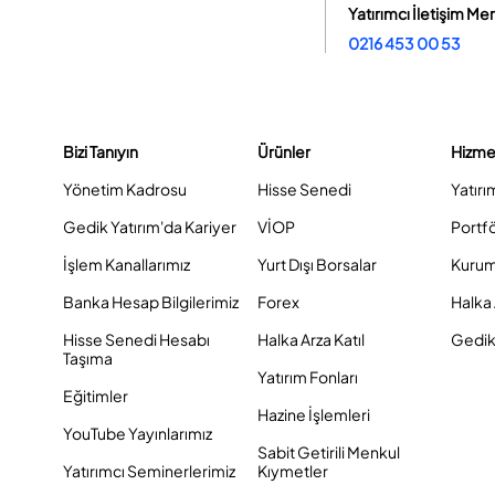
Yatırımcı İletişim Me
0216 453 00 53
Bizi Tanıyın
Ürünler
Hizme
Yönetim Kadrosu
Hisse Senedi
Yatırı
Gedik Yatırım'da Kariyer
VİOP
Portf
İşlem Kanallarımız
Yurt Dışı Borsalar
Kurum
Banka Hesap Bilgilerimiz
Forex
Halka 
Hisse Senedi Hesabı
Halka Arza Katıl
Gedik 
Taşıma
Yatırım Fonları
Eğitimler
Hazine İşlemleri
YouTube Yayınlarımız
Sabit Getirili Menkul
Yatırımcı Seminerlerimiz
Kıymetler