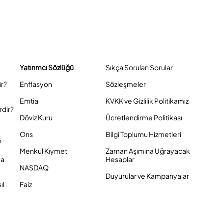
Yatırımcı Sözlüğü
Sıkça Sorulan Sorular
ir?
Enflasyon
Sözleşmeler
Emtia
KVKK ve Gizlilik Politikamız
rdir?
Döviz Kuru
Ücretlendirme Politikası
Ons
Bilgi Toplumu Hizmetleri
?
Menkul Kıymet
Zaman Aşımına Uğrayacak
ka
Hesaplar
NASDAQ
Duyurular ve Kampanyalar
ıl
Faiz