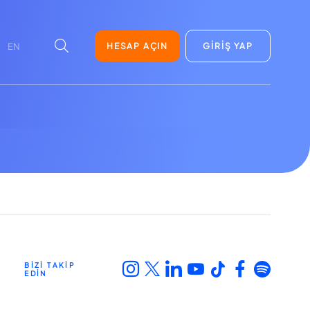
HESAP AÇIN
GİRİŞ YAP
EN
BİZİ TAKİP
EDİN