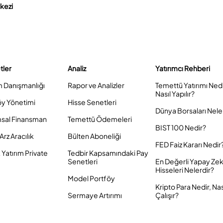
rkezi
tler
Analiz
Yatırımcı Rehberi
m Danışmanlığı
Rapor ve Analizler
Temettü Yatırımı Ned
Nasıl Yapılır?
öy Yönetimi
Hisse Senetleri
Dünya Borsaları Nele
sal Finansman
Temettü Ödemeleri
BIST 100 Nedir?
Arz Aracılık
Bülten Aboneliği
FED Faiz Kararı Nedir
Yatırım Private
Tedbir Kapsamındaki Pay
Senetleri
En Değerli Yapay Ze
Hisseleri Nelerdir?
Model Portföy
Kripto Para Nedir, Nas
Sermaye Artırımı
Çalışır?