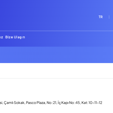
TR
ız
Bize Ulaşın
, Çamlı Sokak, Pasco Plaza, No :21, İç Kapı No :45, Kat: 10-11-12