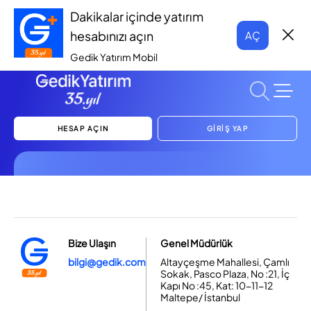
Dakikalar içinde yatırım
hesabınızı açın
AÇ
Gedik Yatırım Mobil
HESAP AÇIN
GİRİŞ YAP
Bize Ulaşın
Genel Müdürlük
bilgi@gedik.com
Altayçeşme Mahallesi, Çamlı
Sokak, Pasco Plaza, No :21, İç
Kapı No :45, Kat: 10-11-12
Maltepe/ İstanbul