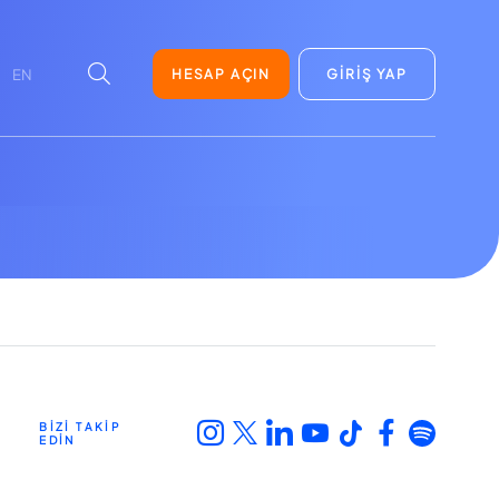
HESAP AÇIN
GİRİŞ YAP
EN
BİZİ TAKİP
EDİN