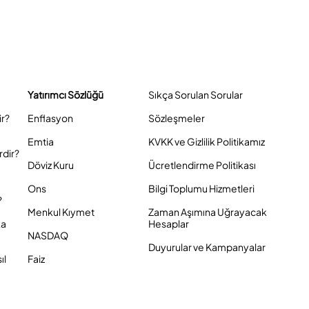
Yatırımcı Sözlüğü
Sıkça Sorulan Sorular
ir?
Enflasyon
Sözleşmeler
Emtia
KVKK ve Gizlilik Politikamız
rdir?
Döviz Kuru
Ücretlendirme Politikası
Ons
Bilgi Toplumu Hizmetleri
?
Menkul Kıymet
Zaman Aşımına Uğrayacak
ka
Hesaplar
NASDAQ
Duyurular ve Kampanyalar
ıl
Faiz