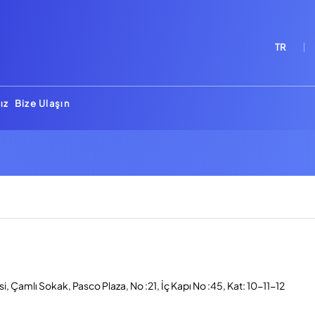
TR
ız
Bize Ulaşın
, Çamlı Sokak, Pasco Plaza, No :21, İç Kapı No :45, Kat: 10-11-12