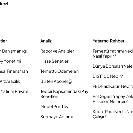
rkezi
tler
Analiz
Yatırımcı Rehberi
m Danışmanlığı
Rapor ve Analizler
Temettü Yatırımı Ned
Nasıl Yapılır?
öy Yönetimi
Hisse Senetleri
Dünya Borsaları Nele
sal Finansman
Temettü Ödemeleri
BIST 100 Nedir?
Arz Aracılık
Bülten Aboneliği
FED Faiz Kararı Nedir
Yatırım Private
Tedbir Kapsamındaki Pay
Senetleri
En Değerli Yapay Ze
Hisseleri Nelerdir?
Model Portföy
Kripto Para Nedir, Nas
Sermaye Artırımı
Çalışır?