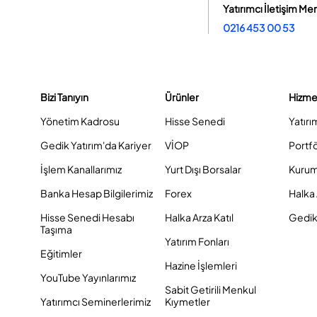
Yatırımcı İletişim Me
0216 453 00 53
Bizi Tanıyın
Ürünler
Hizme
Yönetim Kadrosu
Hisse Senedi
Yatırı
Gedik Yatırım'da Kariyer
VİOP
Portf
İşlem Kanallarımız
Yurt Dışı Borsalar
Kurum
Banka Hesap Bilgilerimiz
Forex
Halka 
Hisse Senedi Hesabı
Halka Arza Katıl
Gedik 
Taşıma
Yatırım Fonları
Eğitimler
Hazine İşlemleri
YouTube Yayınlarımız
Sabit Getirili Menkul
Yatırımcı Seminerlerimiz
Kıymetler