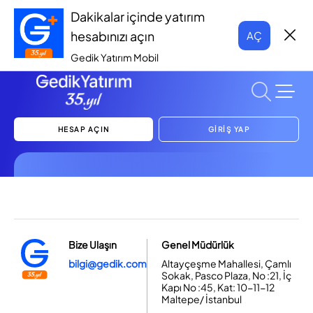
Dakikalar içinde yatırım
hesabınızı açın
AÇ
Gedik Yatırım Mobil
HESAP AÇIN
GİRİŞ YAP
Bize Ulaşın
Genel Müdürlük
bilgi@gedik.com
Altayçeşme Mahallesi, Çamlı
Sokak, Pasco Plaza, No :21, İç
Kapı No :45, Kat: 10-11-12
Maltepe/ İstanbul