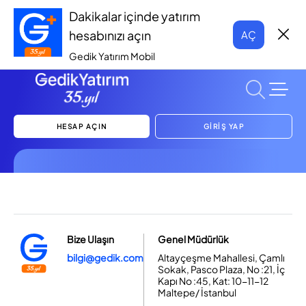
Dakikalar içinde yatırım
hesabınızı açın
AÇ
Gedik Yatırım Mobil
HESAP AÇIN
GİRİŞ YAP
Bize Ulaşın
Genel Müdürlük
bilgi@gedik.com
Altayçeşme Mahallesi, Çamlı
Sokak, Pasco Plaza, No :21, İç
Kapı No :45, Kat: 10-11-12
Maltepe/ İstanbul