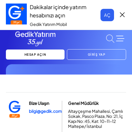
Dakikalar içinde yatırım
hesabınızı açın
AÇ
Gedik Yatırım Mobil
HESAP AÇIN
GİRİŞ YAP
Bize Ulaşın
Genel Müdürlük
bilgi@gedik.com
Altayçeşme Mahallesi, Çamlı
Sokak, Pasco Plaza, No :21, İç
Kapı No :45, Kat: 10-11-12
Maltepe/ İstanbul