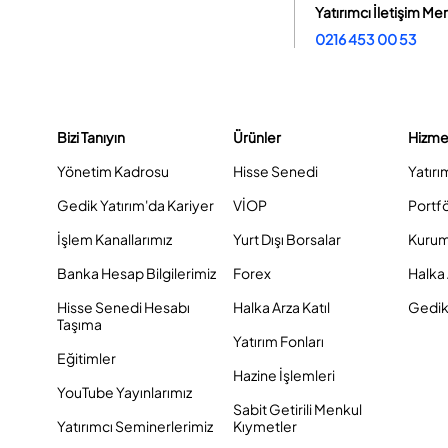
Yatırımcı İletişim Me
0216 453 00 53
Bizi Tanıyın
Ürünler
Hizme
Yönetim Kadrosu
Hisse Senedi
Yatırı
Gedik Yatırım'da Kariyer
VİOP
Portf
İşlem Kanallarımız
Yurt Dışı Borsalar
Kurum
Banka Hesap Bilgilerimiz
Forex
Halka 
Hisse Senedi Hesabı
Halka Arza Katıl
Gedik 
Taşıma
Yatırım Fonları
Eğitimler
Hazine İşlemleri
YouTube Yayınlarımız
Sabit Getirili Menkul
Yatırımcı Seminerlerimiz
Kıymetler