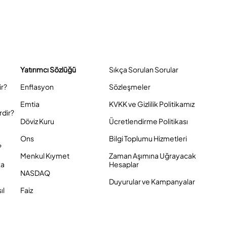
Yatırımcı Sözlüğü
Sıkça Sorulan Sorular
ir?
Enflasyon
Sözleşmeler
Emtia
KVKK ve Gizlilik Politikamız
rdir?
Döviz Kuru
Ücretlendirme Politikası
Ons
Bilgi Toplumu Hizmetleri
?
Menkul Kıymet
Zaman Aşımına Uğrayacak
ka
Hesaplar
NASDAQ
Duyurular ve Kampanyalar
ıl
Faiz