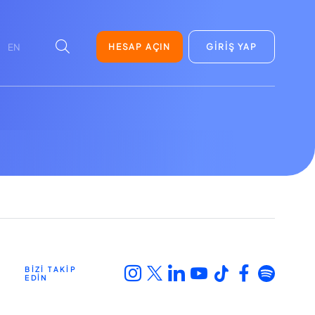
HESAP AÇIN
GİRİŞ YAP
EN
BİZİ TAKİP
EDİN