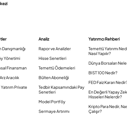
rkezi
tler
Analiz
Yatırımcı Rehberi
m Danışmanlığı
Rapor ve Analizler
Temettü Yatırımı Ned
Nasıl Yapılır?
öy Yönetimi
Hisse Senetleri
Dünya Borsaları Nele
sal Finansman
Temettü Ödemeleri
BIST 100 Nedir?
Arz Aracılık
Bülten Aboneliği
FED Faiz Kararı Nedir
Yatırım Private
Tedbir Kapsamındaki Pay
Senetleri
En Değerli Yapay Ze
Hisseleri Nelerdir?
Model Portföy
Kripto Para Nedir, Nas
Sermaye Artırımı
Çalışır?