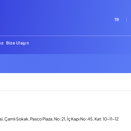
TR
ız
Bize Ulaşın
, Çamlı Sokak, Pasco Plaza, No :21, İç Kapı No :45, Kat: 10-11-12