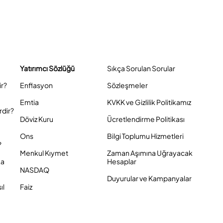
Yatırımcı Sözlüğü
Sıkça Sorulan Sorular
ir?
Enflasyon
Sözleşmeler
Emtia
KVKK ve Gizlilik Politikamız
rdir?
Döviz Kuru
Ücretlendirme Politikası
Ons
Bilgi Toplumu Hizmetleri
?
Menkul Kıymet
Zaman Aşımına Uğrayacak
ka
Hesaplar
NASDAQ
Duyurular ve Kampanyalar
ıl
Faiz