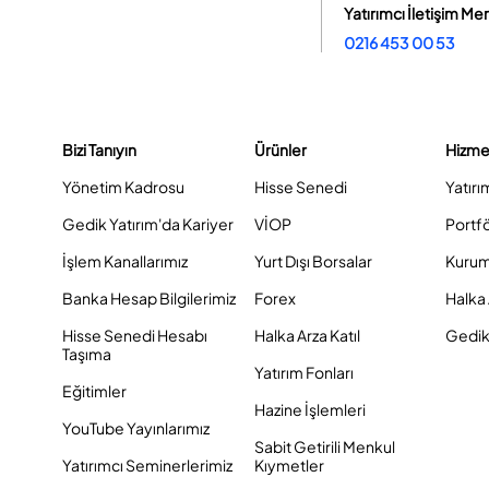
Yatırımcı İletişim Me
0216 453 00 53
Bizi Tanıyın
Ürünler
Hizme
Yönetim Kadrosu
Hisse Senedi
Yatırı
Gedik Yatırım'da Kariyer
VİOP
Portf
İşlem Kanallarımız
Yurt Dışı Borsalar
Kurum
Banka Hesap Bilgilerimiz
Forex
Halka 
Hisse Senedi Hesabı
Halka Arza Katıl
Gedik 
Taşıma
Yatırım Fonları
Eğitimler
Hazine İşlemleri
YouTube Yayınlarımız
Sabit Getirili Menkul
Yatırımcı Seminerlerimiz
Kıymetler