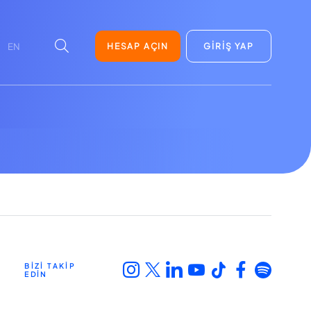
HESAP AÇIN
GİRİŞ YAP
EN
BİZİ TAKİP
EDİN