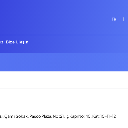
TR
ız
Bize Ulaşın
, Çamlı Sokak, Pasco Plaza, No :21, İç Kapı No :45, Kat: 10-11-12