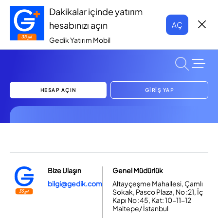
Dakikalar içinde yatırım
hesabınızı açın
AÇ
Gedik Yatırım Mobil
HESAP AÇIN
GİRİŞ YAP
Bize Ulaşın
Genel Müdürlük
bilgi@gedik.com
Altayçeşme Mahallesi, Çamlı
Sokak, Pasco Plaza, No :21, İç
Kapı No :45, Kat: 10-11-12
Maltepe/ İstanbul