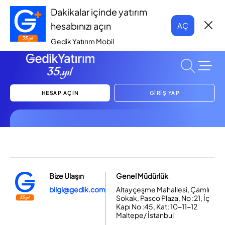
Dakikalar içinde yatırım
hesabınızı açın
AÇ
Gedik Yatırım Mobil
HESAP AÇIN
GİRİŞ YAP
Bize Ulaşın
Genel Müdürlük
bilgi@gedik.com
Altayçeşme Mahallesi, Çamlı
Sokak, Pasco Plaza, No :21, İç
Kapı No :45, Kat: 10-11-12
Maltepe/ İstanbul