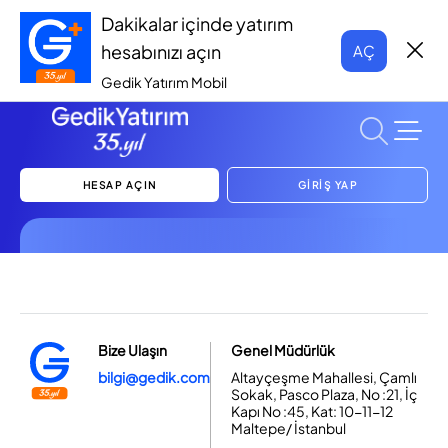
Dakikalar içinde yatırım
hesabınızı açın
AÇ
Gedik Yatırım Mobil
HESAP AÇIN
GİRİŞ YAP
Bize Ulaşın
Genel Müdürlük
bilgi@gedik.com
Altayçeşme Mahallesi, Çamlı
Sokak, Pasco Plaza, No :21, İç
Kapı No :45, Kat: 10-11-12
Maltepe/ İstanbul