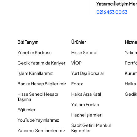
Yatırımcı İletişim Me
0216 453 00 53
Bizi Tanıyın
Ürünler
Hizme
Yönetim Kadrosu
Hisse Senedi
Yatırı
Gedik Yatırım'da Kariyer
VİOP
Portf
İşlem Kanallarımız
Yurt Dışı Borsalar
Kurum
Banka Hesap Bilgilerimiz
Forex
Halka 
Hisse Senedi Hesabı
Halka Arza Katıl
Gedik 
Taşıma
Yatırım Fonları
Eğitimler
Hazine İşlemleri
YouTube Yayınlarımız
Sabit Getirili Menkul
Yatırımcı Seminerlerimiz
Kıymetler