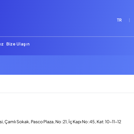
TR
ız
Bize Ulaşın
, Çamlı Sokak, Pasco Plaza, No :21, İç Kapı No :45, Kat: 10-11-12