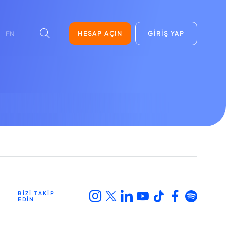
HESAP AÇIN
GİRİŞ YAP
EN
BİZİ TAKİP
EDİN