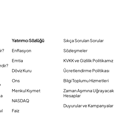
Yatırımcı Sözlüğü
Sıkça Sorulan Sorular
ir?
Enflasyon
Sözleşmeler
Emtia
KVKK ve Gizlilik Politikamız
rdir?
Döviz Kuru
Ücretlendirme Politikası
Ons
Bilgi Toplumu Hizmetleri
?
Menkul Kıymet
Zaman Aşımına Uğrayacak
ka
Hesaplar
NASDAQ
Duyurular ve Kampanyalar
ıl
Faiz