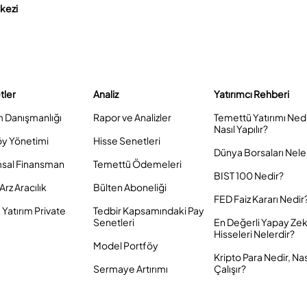
rkezi
tler
Analiz
Yatırımcı Rehberi
m Danışmanlığı
Rapor ve Analizler
Temettü Yatırımı Ned
Nasıl Yapılır?
öy Yönetimi
Hisse Senetleri
Dünya Borsaları Nele
sal Finansman
Temettü Ödemeleri
BIST 100 Nedir?
Arz Aracılık
Bülten Aboneliği
FED Faiz Kararı Nedir
Yatırım Private
Tedbir Kapsamındaki Pay
Senetleri
En Değerli Yapay Ze
Hisseleri Nelerdir?
Model Portföy
Kripto Para Nedir, Nas
Sermaye Artırımı
Çalışır?