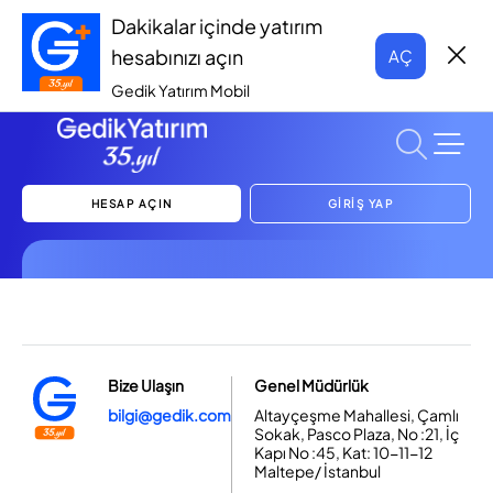
Dakikalar içinde yatırım
hesabınızı açın
AÇ
Gedik Yatırım Mobil
HESAP AÇIN
GİRİŞ YAP
Bize Ulaşın
Genel Müdürlük
bilgi@gedik.com
Altayçeşme Mahallesi, Çamlı
Sokak, Pasco Plaza, No :21, İç
Kapı No :45, Kat: 10-11-12
Maltepe/ İstanbul