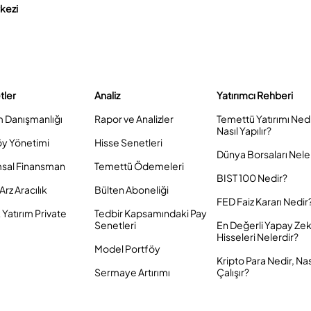
rkezi
tler
Analiz
Yatırımcı Rehberi
m Danışmanlığı
Rapor ve Analizler
Temettü Yatırımı Ned
Nasıl Yapılır?
öy Yönetimi
Hisse Senetleri
Dünya Borsaları Nele
sal Finansman
Temettü Ödemeleri
BIST 100 Nedir?
Arz Aracılık
Bülten Aboneliği
FED Faiz Kararı Nedir
Yatırım Private
Tedbir Kapsamındaki Pay
Senetleri
En Değerli Yapay Ze
Hisseleri Nelerdir?
Model Portföy
Kripto Para Nedir, Nas
Sermaye Artırımı
Çalışır?