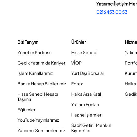
Yatırımcı İletişim Me
0216 453 00 53
Bizi Tanıyın
Ürünler
Hizme
Yönetim Kadrosu
Hisse Senedi
Yatırı
Gedik Yatırım'da Kariyer
VİOP
Portf
İşlem Kanallarımız
Yurt Dışı Borsalar
Kurum
Banka Hesap Bilgilerimiz
Forex
Halka 
Hisse Senedi Hesabı
Halka Arza Katıl
Gedik 
Taşıma
Yatırım Fonları
Eğitimler
Hazine İşlemleri
YouTube Yayınlarımız
Sabit Getirili Menkul
Yatırımcı Seminerlerimiz
Kıymetler