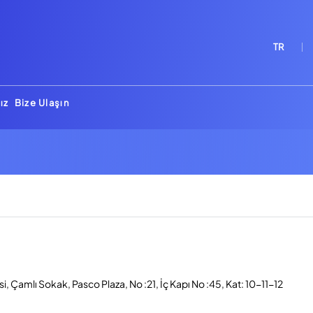
TR
ız
Bize Ulaşın
, Çamlı Sokak, Pasco Plaza, No :21, İç Kapı No :45, Kat: 10-11-12