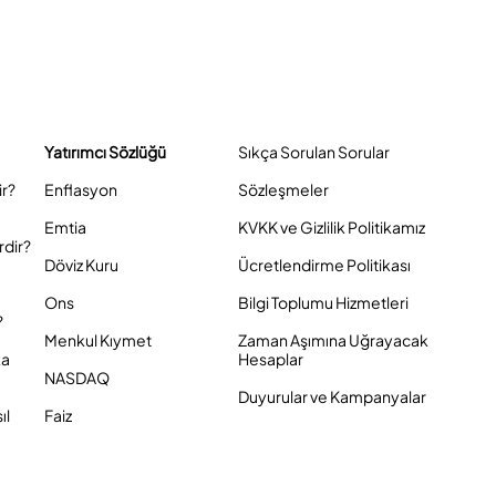
Yatırımcı Sözlüğü
Sıkça Sorulan Sorular
ir?
Enflasyon
Sözleşmeler
Emtia
KVKK ve Gizlilik Politikamız
rdir?
Döviz Kuru
Ücretlendirme Politikası
Ons
Bilgi Toplumu Hizmetleri
?
Menkul Kıymet
Zaman Aşımına Uğrayacak
ka
Hesaplar
NASDAQ
Duyurular ve Kampanyalar
ıl
Faiz