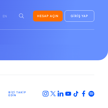
HESAP AÇIN
GİRİŞ YAP
EN
BİZİ TAKİP
EDİN