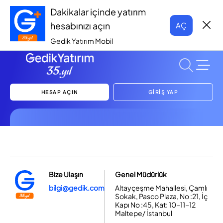
Dakikalar içinde yatırım
hesabınızı açın
AÇ
Gedik Yatırım Mobil
HESAP AÇIN
GİRİŞ YAP
Bize Ulaşın
Genel Müdürlük
bilgi@gedik.com
Altayçeşme Mahallesi, Çamlı
Sokak, Pasco Plaza, No :21, İç
Kapı No :45, Kat: 10-11-12
Maltepe/ İstanbul