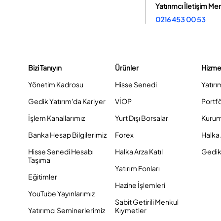
Yatırımcı İletişim Me
0216 453 00 53
Bizi Tanıyın
Ürünler
Hizme
Yönetim Kadrosu
Hisse Senedi
Yatırı
Gedik Yatırım'da Kariyer
VİOP
Portf
İşlem Kanallarımız
Yurt Dışı Borsalar
Kurum
Banka Hesap Bilgilerimiz
Forex
Halka 
Hisse Senedi Hesabı
Halka Arza Katıl
Gedik 
Taşıma
Yatırım Fonları
Eğitimler
Hazine İşlemleri
YouTube Yayınlarımız
Sabit Getirili Menkul
Yatırımcı Seminerlerimiz
Kıymetler