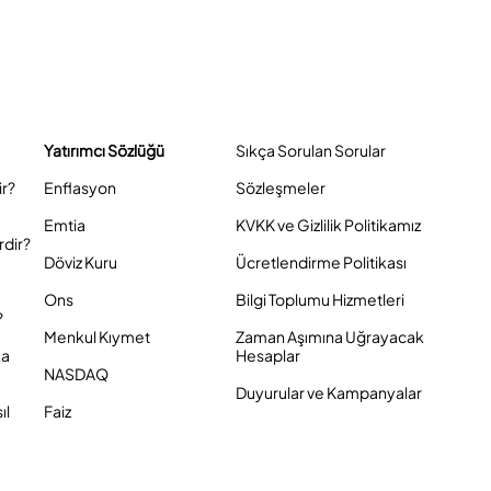
Yatırımcı Sözlüğü
Sıkça Sorulan Sorular
ir?
Enflasyon
Sözleşmeler
Emtia
KVKK ve Gizlilik Politikamız
rdir?
Döviz Kuru
Ücretlendirme Politikası
Ons
Bilgi Toplumu Hizmetleri
?
Menkul Kıymet
Zaman Aşımına Uğrayacak
ka
Hesaplar
NASDAQ
Duyurular ve Kampanyalar
ıl
Faiz