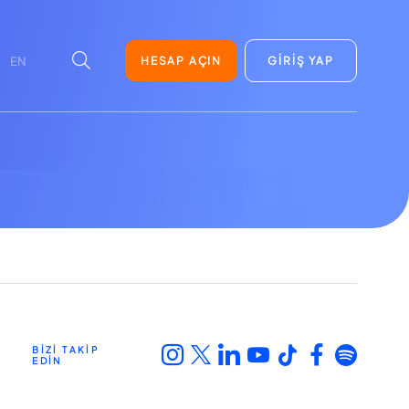
HESAP AÇIN
GİRİŞ YAP
EN
BİZİ TAKİP
EDİN