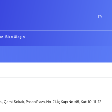
TR
ız
Bize Ulaşın
, Çamlı Sokak, Pasco Plaza, No :21, İç Kapı No :45, Kat: 10-11-12