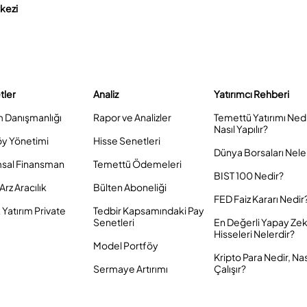
rkezi
tler
Analiz
Yatırımcı Rehberi
m Danışmanlığı
Rapor ve Analizler
Temettü Yatırımı Ned
Nasıl Yapılır?
öy Yönetimi
Hisse Senetleri
Dünya Borsaları Nele
sal Finansman
Temettü Ödemeleri
BIST 100 Nedir?
Arz Aracılık
Bülten Aboneliği
FED Faiz Kararı Nedir
Yatırım Private
Tedbir Kapsamındaki Pay
Senetleri
En Değerli Yapay Ze
Hisseleri Nelerdir?
Model Portföy
Kripto Para Nedir, Nas
Sermaye Artırımı
Çalışır?