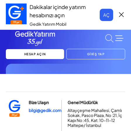
Dakikalar içinde yatırım
hesabınızı açın
AÇ
Gedik Yatırım Mobil
HESAP AÇIN
GİRİŞ YAP
Bize Ulaşın
Genel Müdürlük
bilgi@gedik.com
Altayçeşme Mahallesi, Çamlı
Sokak, Pasco Plaza, No :21, İç
Kapı No :45, Kat: 10-11-12
Maltepe/ İstanbul