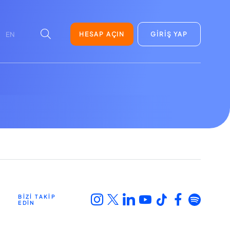
HESAP AÇIN
GİRİŞ YAP
EN
BİZİ TAKİP
EDİN