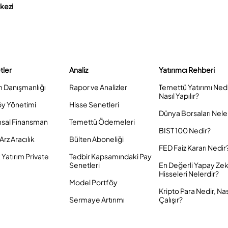
rkezi
tler
Analiz
Yatırımcı Rehberi
m Danışmanlığı
Rapor ve Analizler
Temettü Yatırımı Ned
Nasıl Yapılır?
öy Yönetimi
Hisse Senetleri
Dünya Borsaları Nele
sal Finansman
Temettü Ödemeleri
BIST 100 Nedir?
Arz Aracılık
Bülten Aboneliği
FED Faiz Kararı Nedir
Yatırım Private
Tedbir Kapsamındaki Pay
Senetleri
En Değerli Yapay Ze
Hisseleri Nelerdir?
Model Portföy
Kripto Para Nedir, Nas
Sermaye Artırımı
Çalışır?