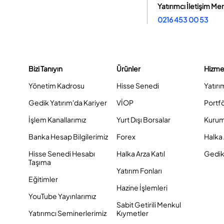
Yatırımcı İletişim Me
0216 453 00 53
Bizi Tanıyın
Ürünler
Hizme
Yönetim Kadrosu
Hisse Senedi
Yatırı
Gedik Yatırım'da Kariyer
VİOP
Portf
İşlem Kanallarımız
Yurt Dışı Borsalar
Kurum
Banka Hesap Bilgilerimiz
Forex
Halka 
Hisse Senedi Hesabı
Halka Arza Katıl
Gedik 
Taşıma
Yatırım Fonları
Eğitimler
Hazine İşlemleri
YouTube Yayınlarımız
Sabit Getirili Menkul
Yatırımcı Seminerlerimiz
Kıymetler