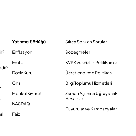
Yatırımcı Sözlüğü
Sıkça Sorulan Sorular
ir?
Enflasyon
Sözleşmeler
Emtia
KVKK ve Gizlilik Politikamız
rdir?
Döviz Kuru
Ücretlendirme Politikası
Ons
Bilgi Toplumu Hizmetleri
?
Menkul Kıymet
Zaman Aşımına Uğrayacak
ka
Hesaplar
NASDAQ
Duyurular ve Kampanyalar
ıl
Faiz