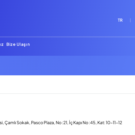
TR
ız
Bize Ulaşın
, Çamlı Sokak, Pasco Plaza, No :21, İç Kapı No :45, Kat: 10-11-12