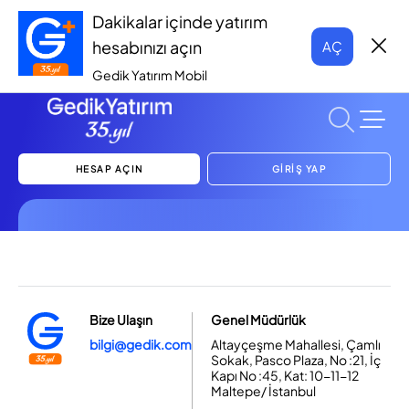
Dakikalar içinde yatırım
hesabınızı açın
AÇ
Gedik Yatırım Mobil
HESAP AÇIN
GİRİŞ YAP
Bize Ulaşın
Genel Müdürlük
bilgi@gedik.com
Altayçeşme Mahallesi, Çamlı
Sokak, Pasco Plaza, No :21, İç
Kapı No :45, Kat: 10-11-12
Maltepe/ İstanbul