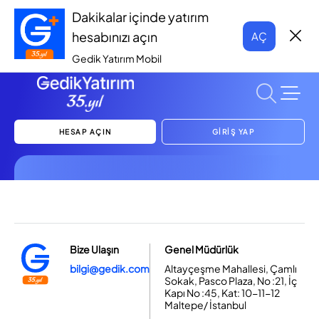
Dakikalar içinde yatırım
hesabınızı açın
AÇ
Gedik Yatırım Mobil
HESAP AÇIN
GİRİŞ YAP
Bize Ulaşın
Genel Müdürlük
bilgi@gedik.com
Altayçeşme Mahallesi, Çamlı
Sokak, Pasco Plaza, No :21, İç
Kapı No :45, Kat: 10-11-12
Maltepe/ İstanbul