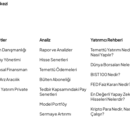
rkezi
tler
Analiz
Yatırımcı Rehberi
m Danışmanlığı
Rapor ve Analizler
Temettü Yatırımı Ned
Nasıl Yapılır?
öy Yönetimi
Hisse Senetleri
Dünya Borsaları Nele
sal Finansman
Temettü Ödemeleri
BIST 100 Nedir?
Arz Aracılık
Bülten Aboneliği
FED Faiz Kararı Nedir
Yatırım Private
Tedbir Kapsamındaki Pay
Senetleri
En Değerli Yapay Ze
Hisseleri Nelerdir?
Model Portföy
Kripto Para Nedir, Nas
Sermaye Artırımı
Çalışır?