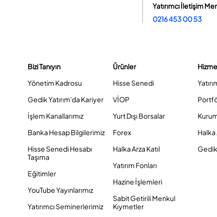
Yatırımcı İletişim Me
0216 453 00 53
Bizi Tanıyın
Ürünler
Hizme
Yönetim Kadrosu
Hisse Senedi
Yatırı
Gedik Yatırım'da Kariyer
VİOP
Portf
İşlem Kanallarımız
Yurt Dışı Borsalar
Kurum
Banka Hesap Bilgilerimiz
Forex
Halka 
Hisse Senedi Hesabı
Halka Arza Katıl
Gedik 
Taşıma
Yatırım Fonları
Eğitimler
Hazine İşlemleri
YouTube Yayınlarımız
Sabit Getirili Menkul
Yatırımcı Seminerlerimiz
Kıymetler