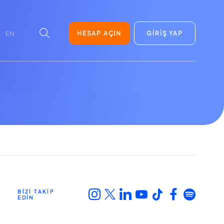
HESAP AÇIN
GİRİŞ YAP
EN
BİZİ TAKİP
EDİN