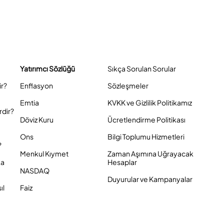
Yatırımcı Sözlüğü
Sıkça Sorulan Sorular
ir?
Enflasyon
Sözleşmeler
Emtia
KVKK ve Gizlilik Politikamız
rdir?
Döviz Kuru
Ücretlendirme Politikası
Ons
Bilgi Toplumu Hizmetleri
?
Menkul Kıymet
Zaman Aşımına Uğrayacak
ka
Hesaplar
NASDAQ
Duyurular ve Kampanyalar
ıl
Faiz