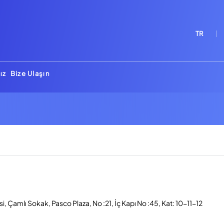
TR
ız
Bize Ulaşın
, Çamlı Sokak, Pasco Plaza, No :21, İç Kapı No :45, Kat: 10-11-12