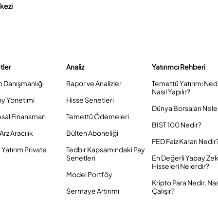
rkezi
tler
Analiz
Yatırımcı Rehberi
m Danışmanlığı
Rapor ve Analizler
Temettü Yatırımı Ned
Nasıl Yapılır?
öy Yönetimi
Hisse Senetleri
Dünya Borsaları Nele
sal Finansman
Temettü Ödemeleri
BIST 100 Nedir?
Arz Aracılık
Bülten Aboneliği
FED Faiz Kararı Nedir
Yatırım Private
Tedbir Kapsamındaki Pay
Senetleri
En Değerli Yapay Ze
Hisseleri Nelerdir?
Model Portföy
Kripto Para Nedir, Nas
Sermaye Artırımı
Çalışır?