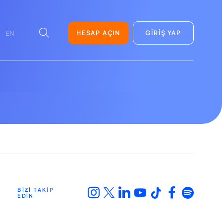
HESAP AÇIN
GİRİŞ YAP
EN
BİZİ TAKİP
EDİN