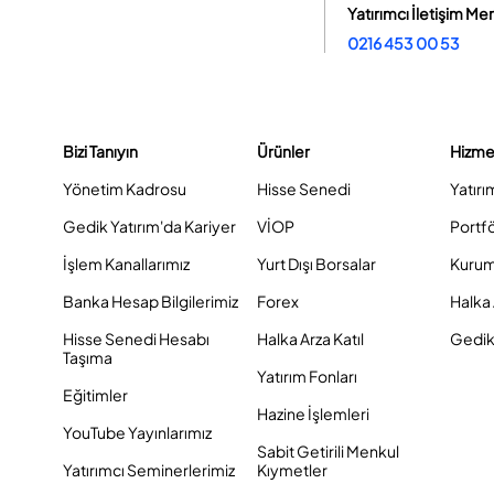
Yatırımcı İletişim Me
0216 453 00 53
Bizi Tanıyın
Ürünler
Hizme
Yönetim Kadrosu
Hisse Senedi
Yatırı
Gedik Yatırım'da Kariyer
VİOP
Portf
İşlem Kanallarımız
Yurt Dışı Borsalar
Kurum
Banka Hesap Bilgilerimiz
Forex
Halka 
Hisse Senedi Hesabı
Halka Arza Katıl
Gedik 
Taşıma
Yatırım Fonları
Eğitimler
Hazine İşlemleri
YouTube Yayınlarımız
Sabit Getirili Menkul
Yatırımcı Seminerlerimiz
Kıymetler