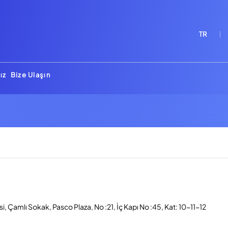
TR
ız
Bize Ulaşın
, Çamlı Sokak, Pasco Plaza, No :21, İç Kapı No :45, Kat: 10-11-12