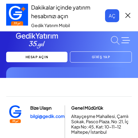
Dakikalar içinde yatırım
hesabınızı açın
AÇ
Gedik Yatırım Mobil
HESAP AÇIN
GİRİŞ YAP
Bize Ulaşın
Genel Müdürlük
bilgi@gedik.com
Altayçeşme Mahallesi, Çamlı
Sokak, Pasco Plaza, No :21, İç
Kapı No :45, Kat: 10-11-12
Maltepe/ İstanbul