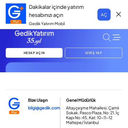
Dakikalar içinde yatırım
hesabınızı açın
AÇ
Gedik Yatırım Mobil
HESAP AÇIN
GİRİŞ YAP
Bize Ulaşın
Genel Müdürlük
bilgi@gedik.com
Altayçeşme Mahallesi, Çamlı
Sokak, Pasco Plaza, No :21, İç
Kapı No :45, Kat: 10-11-12
Maltepe/ İstanbul