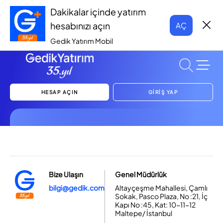
Dakikalar içinde yatırım
hesabınızı açın
AÇ
Gedik Yatırım Mobil
HESAP AÇIN
GİRİŞ YAP
Bize Ulaşın
Genel Müdürlük
bilgi@gedik.com
Altayçeşme Mahallesi, Çamlı
Sokak, Pasco Plaza, No :21, İç
Kapı No :45, Kat: 10-11-12
Maltepe/ İstanbul