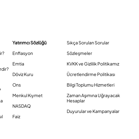
Yatırımcı Sözlüğü
Sıkça Sorulan Sorular
ir?
Enflasyon
Sözleşmeler
Emtia
KVKK ve Gizlilik Politikamız
rdir?
Döviz Kuru
Ücretlendirme Politikası
Ons
Bilgi Toplumu Hizmetleri
?
Menkul Kıymet
Zaman Aşımına Uğrayacak
ka
Hesaplar
NASDAQ
Duyurular ve Kampanyalar
ıl
Faiz