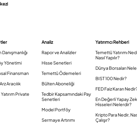
rkezi
tler
Analiz
Yatırımcı Rehberi
m Danışmanlığı
Rapor ve Analizler
Temettü Yatırımı Ned
Nasıl Yapılır?
öy Yönetimi
Hisse Senetleri
Dünya Borsaları Nele
sal Finansman
Temettü Ödemeleri
BIST 100 Nedir?
Arz Aracılık
Bülten Aboneliği
FED Faiz Kararı Nedir
Yatırım Private
Tedbir Kapsamındaki Pay
Senetleri
En Değerli Yapay Ze
Hisseleri Nelerdir?
Model Portföy
Kripto Para Nedir, Nas
Sermaye Artırımı
Çalışır?