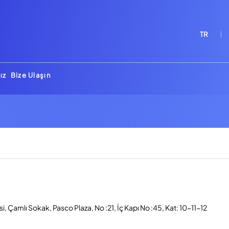
TR
ız
Bize Ulaşın
, Çamlı Sokak, Pasco Plaza, No :21, İç Kapı No :45, Kat: 10-11-12