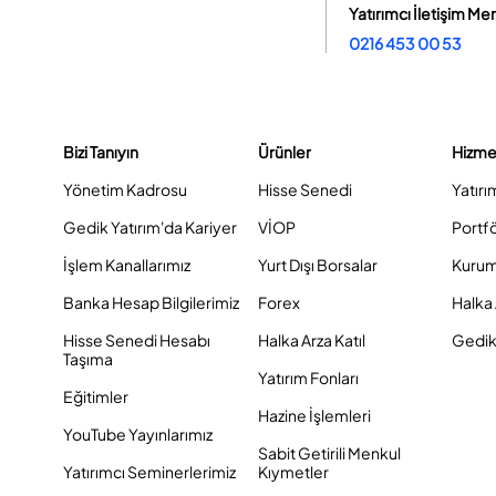
Yatırımcı İletişim Me
0216 453 00 53
Bizi Tanıyın
Ürünler
Hizme
Yönetim Kadrosu
Hisse Senedi
Yatırı
Gedik Yatırım'da Kariyer
VİOP
Portf
İşlem Kanallarımız
Yurt Dışı Borsalar
Kurum
Banka Hesap Bilgilerimiz
Forex
Halka 
Hisse Senedi Hesabı
Halka Arza Katıl
Gedik 
Taşıma
Yatırım Fonları
Eğitimler
Hazine İşlemleri
YouTube Yayınlarımız
Sabit Getirili Menkul
Yatırımcı Seminerlerimiz
Kıymetler