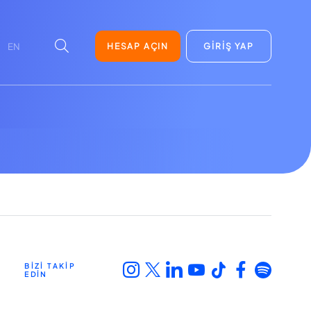
HESAP AÇIN
GİRİŞ YAP
EN
BİZİ TAKİP
EDİN