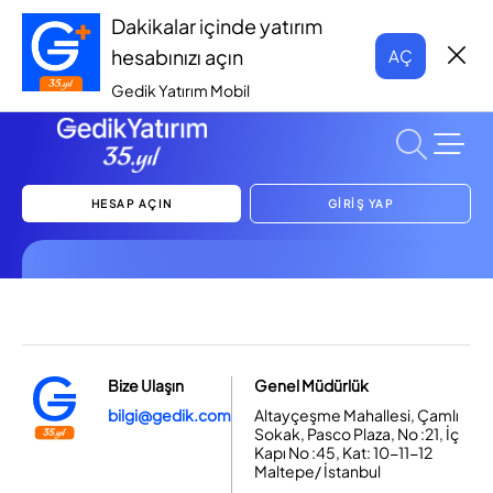
Dakikalar içinde yatırım
hesabınızı açın
AÇ
Gedik Yatırım Mobil
HESAP AÇIN
GİRİŞ YAP
Bize Ulaşın
Genel Müdürlük
bilgi@gedik.com
Altayçeşme Mahallesi, Çamlı
Sokak, Pasco Plaza, No :21, İç
Kapı No :45, Kat: 10-11-12
Maltepe/ İstanbul