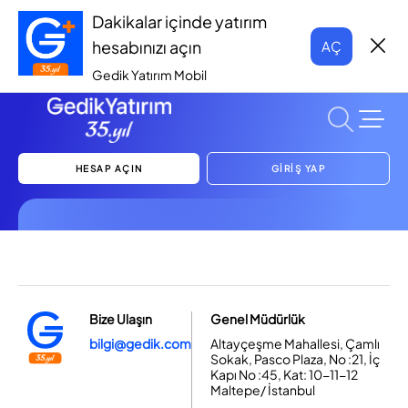
Dakikalar içinde yatırım
hesabınızı açın
AÇ
Gedik Yatırım Mobil
HESAP AÇIN
GİRİŞ YAP
Bize Ulaşın
Genel Müdürlük
bilgi@gedik.com
Altayçeşme Mahallesi, Çamlı
Sokak, Pasco Plaza, No :21, İç
Kapı No :45, Kat: 10-11-12
Maltepe/ İstanbul