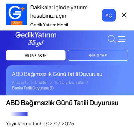
Dakikalar içinde yatırım
hesabınızı açın
AÇ
Gedik Yatırım Mobil
HESAP AÇIN
GİRİŞ YAP
ABD Bağımsızlık Günü Tatili Duyurusu
Anasayfa
Ürünler
Yurt Dışı Borsalar
Banka Tatili Duyurusu (1)
ABD Bağımsızlık Günü Tatili Duyurusu
Yayınlanma Tarihi:
02.07.2025