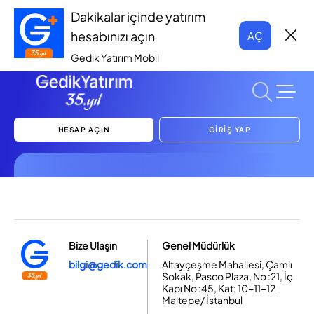
Dakikalar içinde yatırım
hesabınızı açın
AÇ
Gedik Yatırım Mobil
HESAP AÇIN
GİRİŞ YAP
Bize Ulaşın
Genel Müdürlük
bilgi@gedik.com
Altayçeşme Mahallesi, Çamlı
Sokak, Pasco Plaza, No :21, İç
Kapı No :45, Kat: 10-11-12
Maltepe/ İstanbul