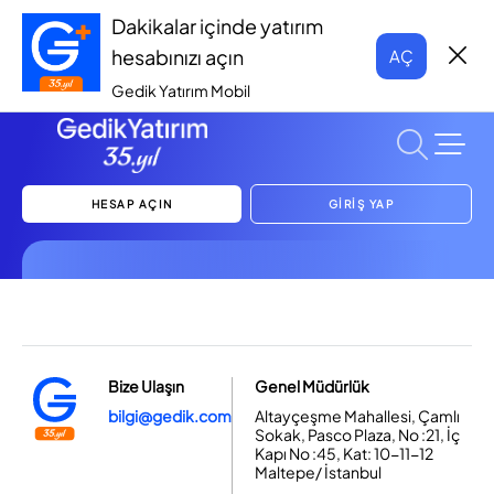
Dakikalar içinde yatırım
hesabınızı açın
AÇ
Gedik Yatırım Mobil
HESAP AÇIN
GİRİŞ YAP
Bize Ulaşın
Genel Müdürlük
bilgi@gedik.com
Altayçeşme Mahallesi, Çamlı
Sokak, Pasco Plaza, No :21, İç
Kapı No :45, Kat: 10-11-12
Maltepe/ İstanbul