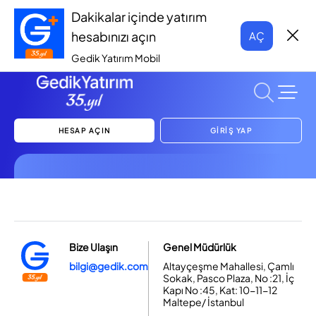
Dakikalar içinde yatırım
hesabınızı açın
AÇ
Gedik Yatırım Mobil
HESAP AÇIN
GİRİŞ YAP
Bize Ulaşın
Genel Müdürlük
bilgi@gedik.com
Altayçeşme Mahallesi, Çamlı
Sokak, Pasco Plaza, No :21, İç
Kapı No :45, Kat: 10-11-12
Maltepe/ İstanbul