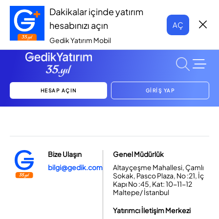
Dakikalar içinde yatırım
hesabınızı açın
AÇ
Gedik Yatırım Mobil
HESAP AÇIN
GİRİŞ YAP
Bize Ulaşın
Genel Müdürlük
bilgi@gedik.com
Altayçeşme Mahallesi, Çamlı
Sokak, Pasco Plaza, No :21, İç
Kapı No :45, Kat: 10-11-12
Maltepe/ İstanbul
Yatırımcı İletişim Merkezi