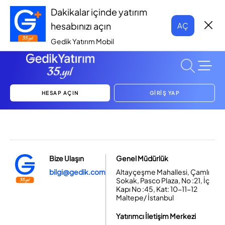
Dakikalar içinde yatırım
hesabınızı açın
AÇ
Gedik Yatırım Mobil
HESAP AÇIN
GİRİŞ YAP
Bize Ulaşın
Genel Müdürlük
bilgi@gedik.com
Altayçeşme Mahallesi, Çamlı
Sokak, Pasco Plaza, No :21, İç
Kapı No :45, Kat: 10-11-12
Maltepe/ İstanbul
Yatırımcı İletişim Merkezi