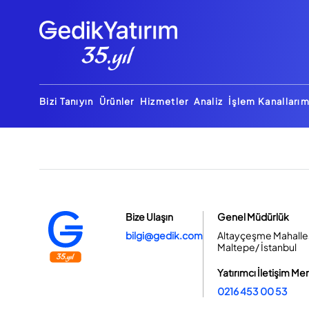
Bizi Tanıyın
Ürünler
Hizmetler
Analiz
İşlem Kanallarım
Bize Ulaşın
Genel Müdürlük
bilgi@gedik.com
Altayçeşme Mahallesi
Maltepe/ İstanbul
Yatırımcı İletişim Me
0216 453 00 53