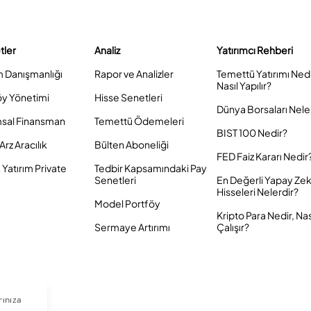
tler
Analiz
Yatırımcı Rehberi
m Danışmanlığı
Rapor ve Analizler
Temettü Yatırımı Ned
Nasıl Yapılır?
öy Yönetimi
Hisse Senetleri
Dünya Borsaları Nele
sal Finansman
Temettü Ödemeleri
BIST 100 Nedir?
Arz Aracılık
Bülten Aboneliği
FED Faiz Kararı Nedir
Yatırım Private
Tedbir Kapsamındaki Pay
Senetleri
En Değerli Yapay Ze
Hisseleri Nelerdir?
Model Portföy
Kripto Para Nedir, Nas
Sermaye Artırımı
Çalışır?