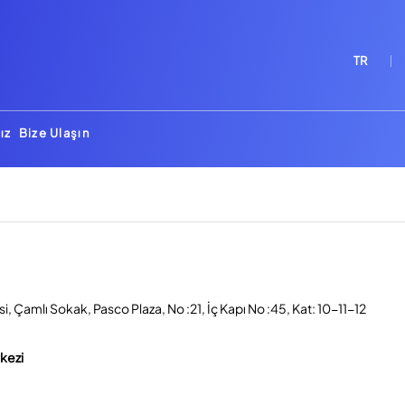
TR
ız
Bize Ulaşın
, Çamlı Sokak, Pasco Plaza, No :21, İç Kapı No :45, Kat: 10-11-12
rkezi