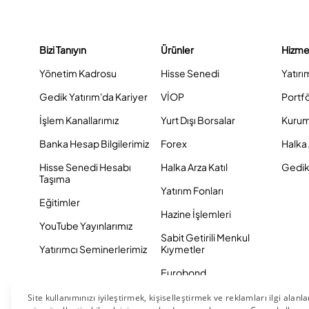
Bizi Tanıyın
Ürünler
Hizme
Yönetim Kadrosu
Hisse Senedi
Yatırı
Gedik Yatırım'da Kariyer
VİOP
Portf
İşlem Kanallarımız
Yurt Dışı Borsalar
Kurum
Banka Hesap Bilgilerimiz
Forex
Halka 
Hisse Senedi Hesabı
Halka Arza Katıl
Gedik 
Taşıma
Yatırım Fonları
Eğitimler
Hazine İşlemleri
YouTube Yayınlarımız
Sabit Getirili Menkul
Yatırımcı Seminerlerimiz
Kıymetler
Eurobond
Tahvil ve Bono