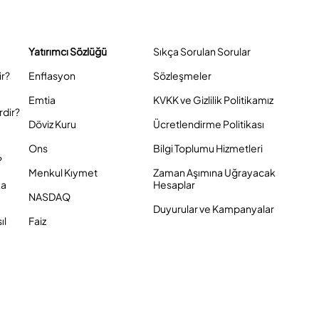
Yatırımcı Sözlüğü
Sıkça Sorulan Sorular
ir?
Enflasyon
Sözleşmeler
Emtia
KVKK ve Gizlilik Politikamız
rdir?
Döviz Kuru
Ücretlendirme Politikası
Ons
Bilgi Toplumu Hizmetleri
?
Menkul Kıymet
Zaman Aşımına Uğrayacak
ka
Hesaplar
NASDAQ
Duyurular ve Kampanyalar
ıl
Faiz