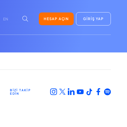
HESAP AÇIN
GİRİŞ YAP
EN
BİZİ TAKİP
EDİN