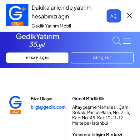
Dakikalar içinde yatırım
hesabınızı açın
AÇ
Gedik Yatırım Mobil
HESAP AÇIN
GİRİŞ YAP
Bize Ulaşın
Genel Müdürlük
bilgi@gedik.com
Altayçeşme Mahallesi, Çamlı
Sokak, Pasco Plaza, No :21, İç
Kapı No :45, Kat: 10-11-12
Maltepe/ İstanbul
Yatırımcı İletişim Merkezi