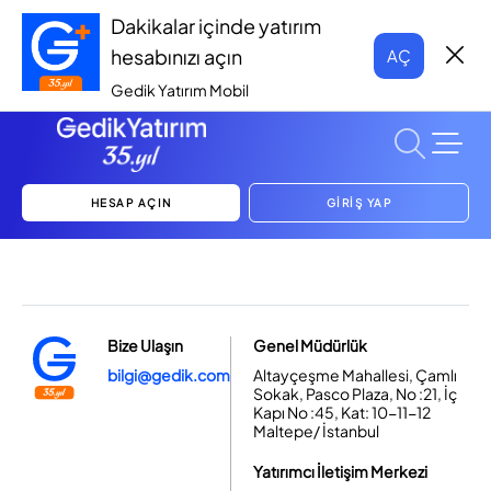
Dakikalar içinde yatırım
hesabınızı açın
AÇ
Gedik Yatırım Mobil
HESAP AÇIN
GİRİŞ YAP
Bize Ulaşın
Genel Müdürlük
bilgi@gedik.com
Altayçeşme Mahallesi, Çamlı
Sokak, Pasco Plaza, No :21, İç
Kapı No :45, Kat: 10-11-12
Maltepe/ İstanbul
Yatırımcı İletişim Merkezi