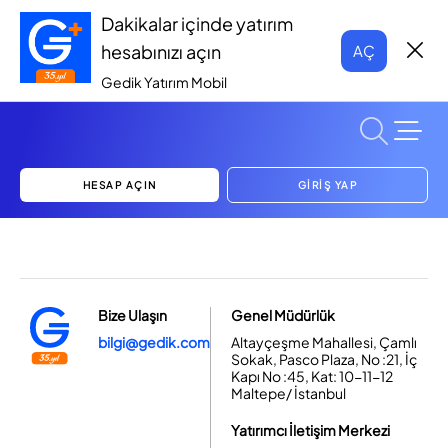
Dakikalar içinde yatırım
hesabınızı açın
AÇ
Gedik Yatırım Mobil
HESAP AÇIN
GİRİŞ YAP
Bize Ulaşın
Genel Müdürlük
bilgi@gedik.com
Altayçeşme Mahallesi, Çamlı
Sokak, Pasco Plaza, No :21, İç
Kapı No :45, Kat: 10-11-12
Maltepe/ İstanbul
Yatırımcı İletişim Merkezi