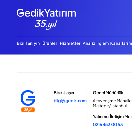
Bizi Tanıyın
Ürünler
Hizmetler
Analiz
İşlem Kanallarım
Bize Ulaşın
Genel Müdürlük
bilgi@gedik.com
Altayçeşme Mahallesi
Maltepe/ İstanbul
Yatırımcı İletişim Me
0216 453 00 53