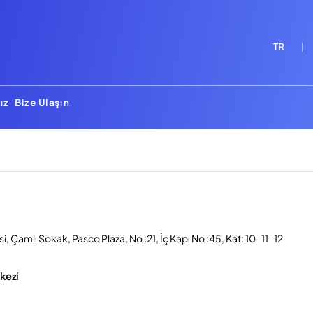
TR
ız
Bize Ulaşın
, Çamlı Sokak, Pasco Plaza, No :21, İç Kapı No :45, Kat: 10-11-12
rkezi