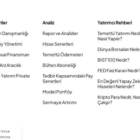
tler
Analiz
Yatırımcı Rehberi
m Danışmanlığı
Rapor ve Analizler
Temettü Yatırımı Ned
Nasıl Yapılır?
öy Yönetimi
Hisse Senetleri
Dünya Borsaları Nele
sal Finansman
Temettü Ödemeleri
BIST 100 Nedir?
Arz Aracılık
Bülten Aboneliği
FED Faiz Kararı Nedir
Yatırım Private
Tedbir Kapsamındaki Pay
Senetleri
En Değerli Yapay Ze
Hisseleri Nelerdir?
Model Portföy
Kripto Para Nedir, Nas
Sermaye Artırımı
Çalışır?