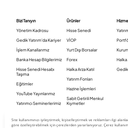
Bizi Tanıyın
Ürünler
Hizme
Yönetim Kadrosu
Hisse Senedi
Yatırı
Gedik Yatırım'da Kariyer
VİOP
Portf
İşlem Kanallarımız
Yurt Dışı Borsalar
Kurum
Banka Hesap Bilgilerimiz
Forex
Halka 
Hisse Senedi Hesabı
Halka Arza Katıl
Gedik 
Taşıma
Yatırım Fonları
Eğitimler
Hazine İşlemleri
YouTube Yayınlarımız
Sabit Getirili Menkul
Yatırımcı Seminerlerimiz
Kıymetler
Eurobond
Tahvil ve Bono