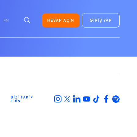
HESAP AÇIN
GİRİŞ YAP
EN
BİZİ TAKİP
EDİN