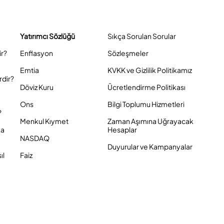
Yatırımcı Sözlüğü
Sıkça Sorulan Sorular
ir?
Enflasyon
Sözleşmeler
Emtia
KVKK ve Gizlilik Politikamız
rdir?
Döviz Kuru
Ücretlendirme Politikası
Ons
Bilgi Toplumu Hizmetleri
?
Menkul Kıymet
Zaman Aşımına Uğrayacak
ka
Hesaplar
NASDAQ
Duyurular ve Kampanyalar
ıl
Faiz