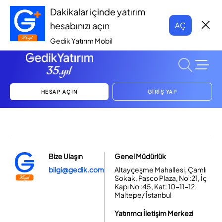
Dakikalar içinde yatırım
hesabınızı açın
AÇ
Gedik Yatırım Mobil
HESAP AÇIN
GİRİŞ YAP
Bize Ulaşın
Genel Müdürlük
bilgi@gedik.com
Altayçeşme Mahallesi, Çamlı
Sokak, Pasco Plaza, No :21, İç
Kapı No :45, Kat: 10-11-12
Maltepe/ İstanbul
Yatırımcı İletişim Merkezi