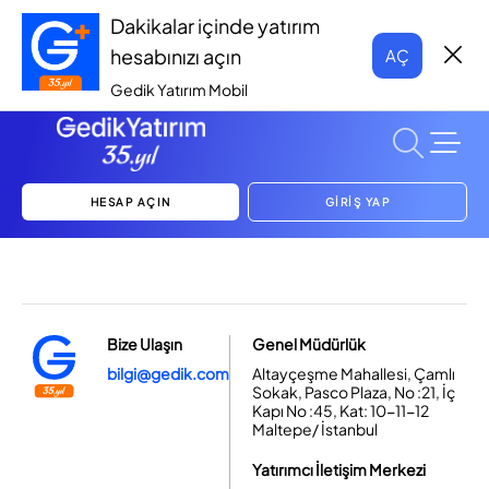
Dakikalar içinde yatırım
hesabınızı açın
AÇ
Gedik Yatırım Mobil
HESAP AÇIN
GİRİŞ YAP
Bize Ulaşın
Genel Müdürlük
bilgi@gedik.com
Altayçeşme Mahallesi, Çamlı
Sokak, Pasco Plaza, No :21, İç
Kapı No :45, Kat: 10-11-12
Maltepe/ İstanbul
Yatırımcı İletişim Merkezi