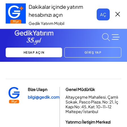
Dakikalar içinde yatırım
hesabınızı açın
AÇ
Gedik Yatırım Mobil
HESAP AÇIN
GİRİŞ YAP
Bize Ulaşın
Genel Müdürlük
bilgi@gedik.com
Altayçeşme Mahallesi, Çamlı
Sokak, Pasco Plaza, No :21, İç
Kapı No :45, Kat: 10-11-12
Maltepe/ İstanbul
Yatırımcı İletişim Merkezi