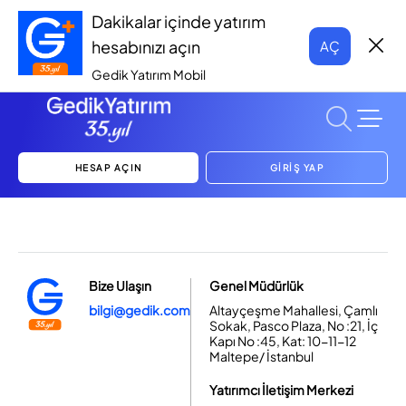
Dakikalar içinde yatırım
hesabınızı açın
AÇ
Gedik Yatırım Mobil
HESAP AÇIN
GİRİŞ YAP
Bize Ulaşın
Genel Müdürlük
bilgi@gedik.com
Altayçeşme Mahallesi, Çamlı
Sokak, Pasco Plaza, No :21, İç
Kapı No :45, Kat: 10-11-12
Maltepe/ İstanbul
Yatırımcı İletişim Merkezi