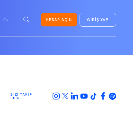
HESAP AÇIN
GİRİŞ YAP
EN
BİZİ TAKİP
EDİN