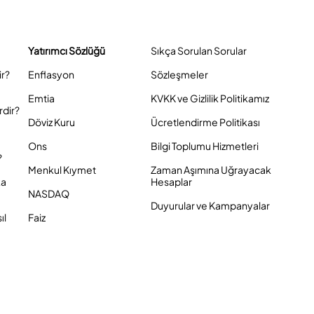
Yatırımcı Sözlüğü
Sıkça Sorulan Sorular
ir?
Enflasyon
Sözleşmeler
Emtia
KVKK ve Gizlilik Politikamız
rdir?
Döviz Kuru
Ücretlendirme Politikası
Ons
Bilgi Toplumu Hizmetleri
?
Menkul Kıymet
Zaman Aşımına Uğrayacak
ka
Hesaplar
NASDAQ
Duyurular ve Kampanyalar
ıl
Faiz