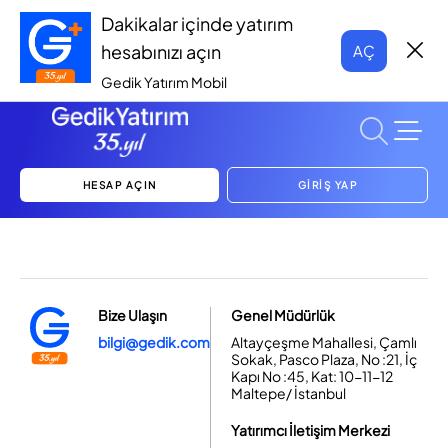
Dakikalar içinde yatırım
hesabınızı açın
AÇ
Gedik Yatırım Mobil
HESAP AÇIN
GİRİŞ YAP
Bize Ulaşın
Genel Müdürlük
bilgi@gedik.com
Altayçeşme Mahallesi, Çamlı
Sokak, Pasco Plaza, No :21, İç
Kapı No :45, Kat: 10-11-12
Maltepe/ İstanbul
Yatırımcı İletişim Merkezi