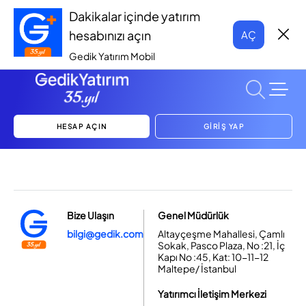
Dakikalar içinde yatırım
hesabınızı açın
AÇ
Gedik Yatırım Mobil
HESAP AÇIN
GİRİŞ YAP
Bize Ulaşın
Genel Müdürlük
bilgi@gedik.com
Altayçeşme Mahallesi, Çamlı
Sokak, Pasco Plaza, No :21, İç
Kapı No :45, Kat: 10-11-12
Maltepe/ İstanbul
Yatırımcı İletişim Merkezi